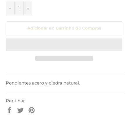
−
+
Adicionar ao Carrinho de Compras
Pendientes acero y piedra natural.
Partilhar
Partilhe
Tuíte
Adicione
no
no
no
Facebook
Twitter
Pinterest