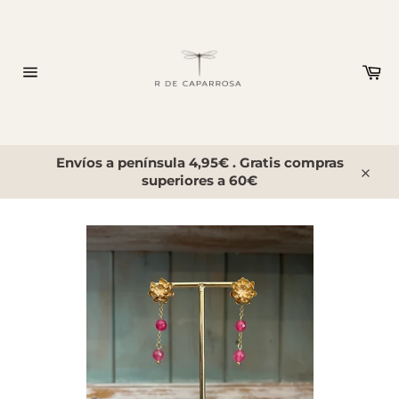
Pular
para
o
Conteúdo
Ca
de
Navegação
Co
Envíos a península 4,95€ . Gratis compras
superiores a 60€
Encer