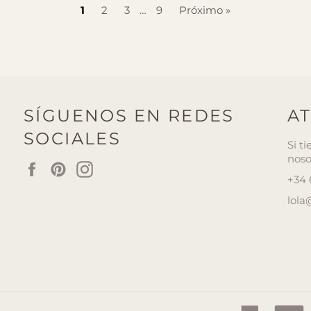
1
2
3
…
9
Próximo »
SÍGUENOS EN REDES
AT
SOCIALES
Si t
noso
Facebook
Pinterest
Instagram
+34
lola