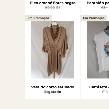
Pico croché flores negro
Pantalón pa
Preço
Preço
Preç
€9,90
€6
€34
normal
de
norm
saldo
Em Promoção
Em Promoção
Vestido corto satinado
Camiseta 
Pre
Esgotado
€16
nor