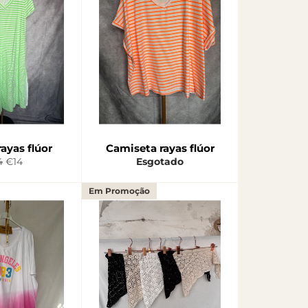
rayas flúor
Camiseta rayas flúor
ço
Preço
4
€14
Esgotado
rmal
de
saldo
Em Promoção