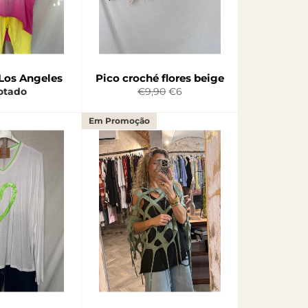
Los Angeles
Pico croché flores beige
Preço
Preço
otado
€9,90
€6
normal
de
saldo
Em Promoção