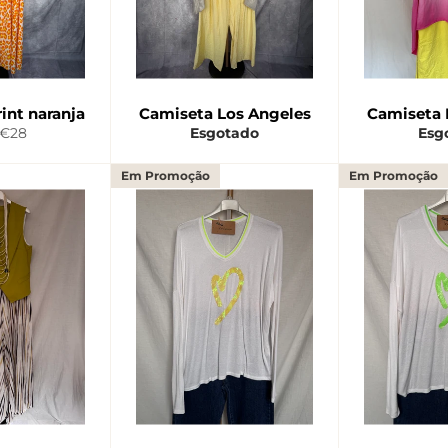
int naranja
Camiseta Los Angeles
Camiseta 
o
Preço
€28
Esgotado
Esg
al
de
saldo
Em Promoção
Em Promoção