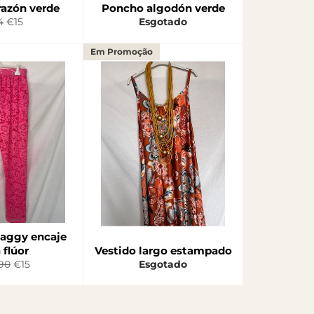
razón verde
Poncho algodón verde
eço
Preço
4
€15
Esgotado
rmal
de
saldo
Em Promoção
baggy encaje
 flúor
Vestido largo estampado
o
Preço
90
€15
Esgotado
al
de
saldo