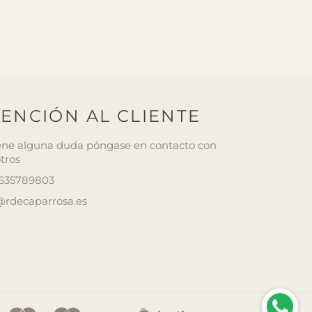
ENCIÓN AL CLIENTE
iene alguna duda póngase en contacto con
tros
 635789803
@rdecaparrosa.es
¿Tienes alguna duda ?
Consulta por whatsapp