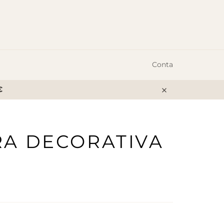
Conta
€
Encerrar
RA DECORATIVA