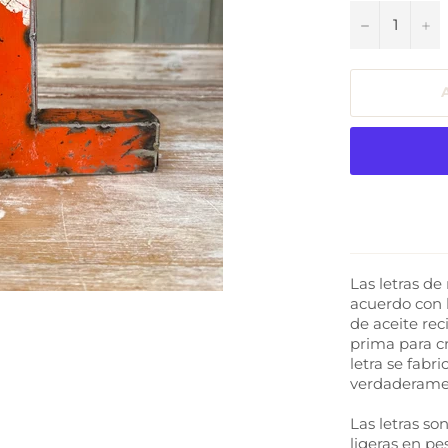
−
+
Las letras de
acuerdo con l
de aceite rec
prima para c
letra se fabri
verdaderame
Las letras son
ligeras en pes