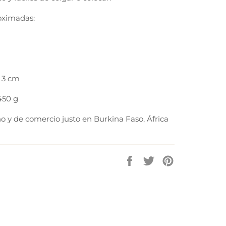
oximadas:
 3 cm
450 g
 y de comercio justo en Burkina Faso, África
Partilhe
Tuíte
Adicione
no
no
no
Facebook
Twitter
Pinterest