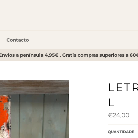
Contacto
Envíos a península 4,95€ . Gratis compras superiores a 60
LET
L
Preço
€24,00
normal
QUANTIDADE