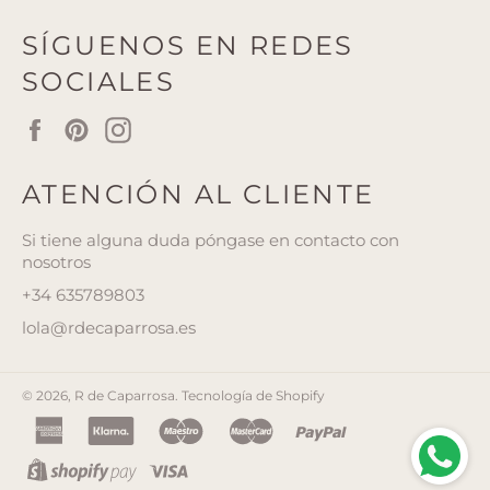
SÍGUENOS EN REDES
SOCIALES
Facebook
Pinterest
Instagram
ATENCIÓN AL CLIENTE
Si tiene alguna duda póngase en contacto con
nosotros
+34 635789803
lola@rdecaparrosa.es
© 2026,
R de Caparrosa
.
Tecnología de Shopify
american
klarna
maestro
master
paypal
express
shopify
visa
pay