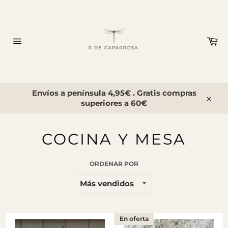
Ir
directamente
al
contenido
Ca
Navegación
Envíos a península 4,95€ . Gratis compras
superiores a 60€
Cerra
COCINA Y MESA
ORDENAR POR
En oferta