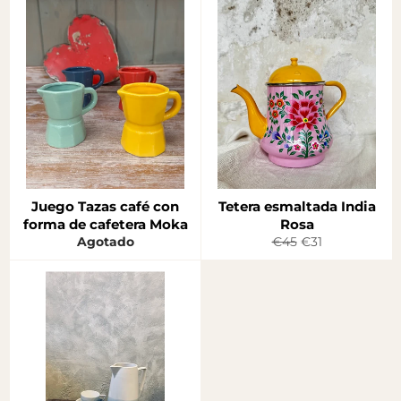
Juego Tazas café con
Tetera esmaltada India
forma de cafetera Moka
Rosa
Precio
Precio
Agotado
€45
€31
habitual
de
oferta