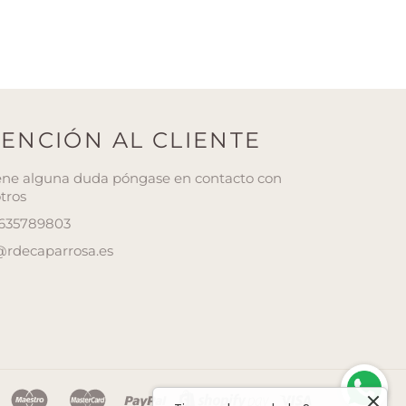
ENCIÓN AL CLIENTE
iene alguna duda póngase en contacto con
tros
 635789803
@rdecaparrosa.es
¿Tienes alguna duda ?
Consulta por whatsapp
n
klarna
maestro
master
paypal
shopify
visa