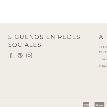
SÍGUENOS EN REDES
AT
SOCIALES
Si t
noso
Facebook
Pinterest
Instagram
+34
lola
america