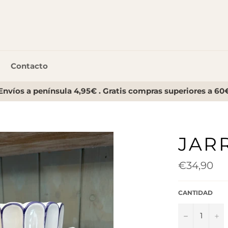
Contacto
Envíos a península 4,95€ . Gratis compras superiores a 60
JAR
Precio
€34,90
habitual
CANTIDAD
−
+