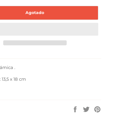
Agotado
ámica .
 13,5 x 18 cm
Compartir
Tuitear
Pinear
en
en
en
Facebook
Twitter
Pinterest